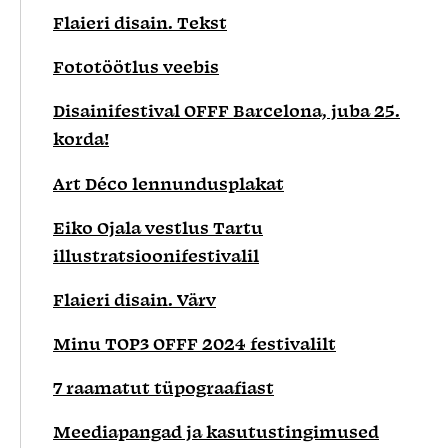
Flaieri disain. Tekst
Fototöötlus veebis
Disainifestival OFFF Barcelona, juba 25.
korda!
Art Déco lennundusplakat
Eiko Ojala vestlus Tartu
illustratsioonifestivalil
Flaieri disain. Värv
Minu TOP3 OFFF 2024 festivalilt
7 raamatut tüpograafiast
Meediapangad ja kasutustingimused