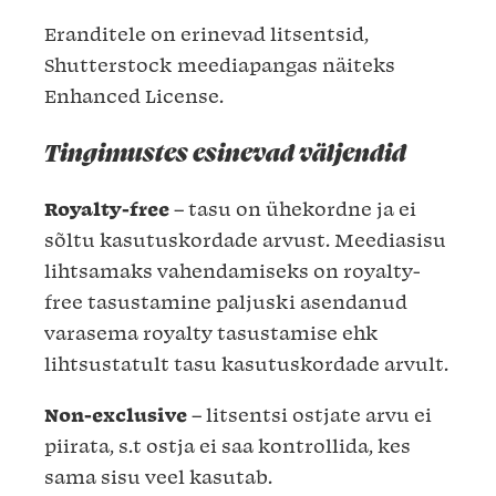
Eranditele on erinevad litsentsid,
Shutterstock meediapangas näiteks
Enhanced License.
Tingimustes esinevad väljendid
Royalty-free
– tasu on ühekordne ja ei
sõltu kasutus­kordade arvust. Meediasisu
lihtsamaks vahendamiseks on royalty-
free tasustamine paljuski asendanud
varasema royalty tasustamise ehk
lihtsustatult tasu kasutuskordade arvult.
Non-exclusive
– litsentsi ostjate arvu ei
piirata, s.t ostja ei saa kontrollida, kes
sama sisu veel kasutab.