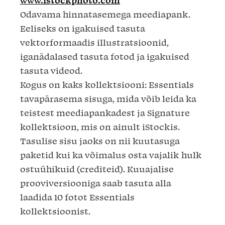
www.istockphoto.com
Odavama hinnatasemega meediapank.
Eeliseks on igakuised tasuta
vektorformaadis illustratsioonid,
iganädalased tasuta fotod ja igakuised
tasuta videod.
Kogus on kaks kollektsiooni: Essentials
tavapärasema sisuga, mida võib leida ka
teistest meediapankadest ja Signature
kollektsioon, mis on ainult iStockis.
Tasulise sisu jaoks on nii kuutasuga
paketid kui ka võimalus osta vajalik hulk
ostuühikuid (crediteid). Kuuajalise
prooviversiooniga saab tasuta alla
laadida 10 fotot Essentials
kollektsioonist.