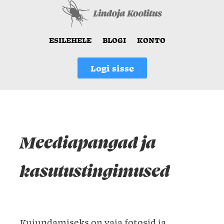
ESILEHELE
BLOGI
KONTO
Logi sisse
Meediapangad ja
kasutustingimused
Kujundamiseks on vaja fotosid ja