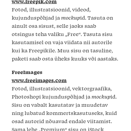
www.freepik.com
Fotod, illustratsioonid, videod,
kujunduspõhjad ja
mockup
id. Tasuta on
ainult osa sisust, selle jaoks saab
otsingus teha valiku „Free“. Tasuta sisu
kasutamisel on vaja viidata nii autorile
kui ka Freepikile. Muu sisu on tasuline,
paketi saab osta üheks kuuks või aastaks.
FreeImages
www.freeimages.com
Fotod, illustratsioonid, vektorgraafika,
Photoshopi kujunduspõhjad ja
mockup
id.
Sisu on vabalt kasutatav ja muudetav
ning lubatud kommertskasutuseks, kuid
osad autorid nõuavad endale viitamist.
Sama lehe „Premium“ sisu on iStock