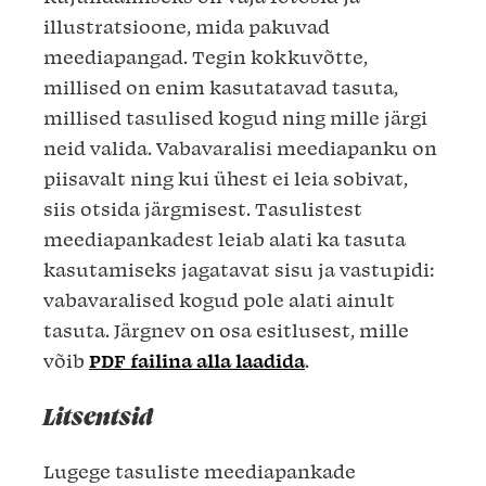
illustratsioone, mida pakuvad
meediapangad. Tegin kokkuvõtte,
millised on enim kasutatavad tasuta,
millised tasulised kogud ning mille järgi
neid valida.
Vabavaralisi meediapanku on
piisavalt ning kui ühest ei leia sobivat,
siis otsida järgmisest. Tasulistest
meediapankadest leiab alati ka tasuta
kasutamiseks jagatavat sisu ja vastupidi:
vabavaralised kogud pole alati ainult
tasuta. Järgnev on osa esitlusest, mille
võib
PDF failina alla laadida
.
Litsentsid
Lugege tasuliste meediapankade