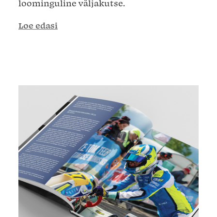
loominguline väljakutse.
Loe edasi