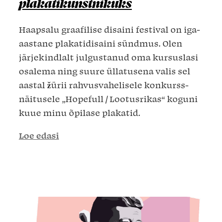
plakatikunstnikuks
Haapsalu graafilise disaini festival on iga-
aastane plakatidisaini sündmus. Olen
järjekindlalt julgustanud oma kursuslasi
osalema ning suure üllatusena valis sel
aastal žürii rahvusvahelisele konkurss-
näitusele „Hopefull / Lootusrikas“ koguni
kuue minu õpilase plakatid.
Loe edasi