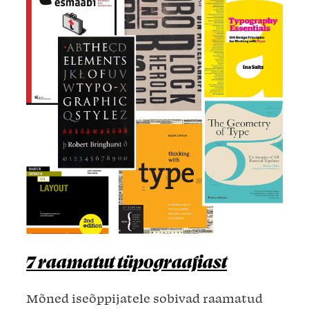
7 raamatut tüpograafiast
Mõned iseõppijatele sobivad raamatud