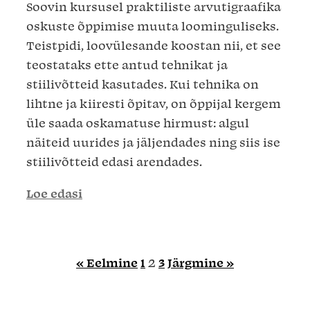
Soovin kursusel praktiliste arvutigraafika
oskuste õppimise muuta loominguliseks.
Teistpidi, loovülesande koostan nii, et see
teostataks ette antud tehnikat ja
stiilivõtteid kasutades. Kui tehnika on
lihtne ja kiiresti õpitav, on õppijal kergem
üle saada oskamatuse hirmust: algul
näiteid uurides ja jäljendades ning siis ise
stiilivõtteid edasi arendades.
Loe edasi
« Eelmine
1
2
3
Järgmine »