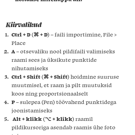
Kiirvalikud
Ctrl + D
(
⌘ + D
) – faili importimine, File >
Place
A
– otsevaliku nool pildifaili valimiseks
raami sees ja üksikute punktide
nihutamiseks
Ctrl + Shift
(
⌘ + Shift
) hoidmine suuruse
muutmisel, et raam ja pilt muutuksid
koos ning proportsionaalselt
P
– sulepea (Pen) töövahend punktidega
joonistamiseks
Alt + klikk
(
⌥ + klikk
) raamil
pildikursoriga asendab raamis ühe foto