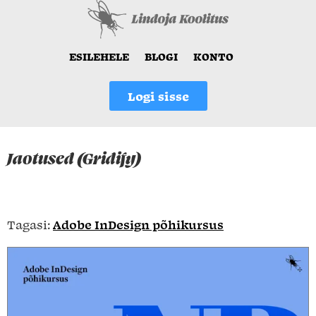
ESILEHELE
BLOGI
KONTO
Logi sisse
Jaotused (Gridify)
Tagasi:
Adobe InDesign põhikursus