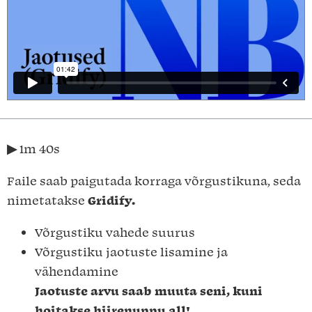
▶︎ 1m 40s
Faile saab paigutada korraga võrgustikuna, seda
nimetatakse
Gridify.
Võrgustiku vahede suurus
Võrgustiku jaotuste lisamine ja
vähendamine
Jaotuste arvu saab muuta seni, kuni
hoitakse hiirenuppu all!