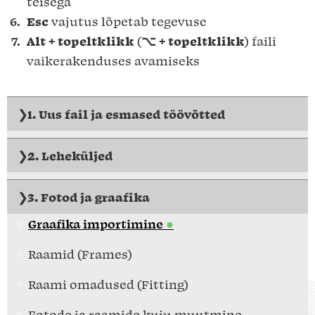
teisega
Esc
vajutus lõpetab tegevuse
Alt + topeltklikk
(
⌥ + topeltklikk
) faili
vaikerakenduses avamiseks
1. Uus fail ja esmased töövõtted
2. Leheküljed
3. Fotod ja graafika
Graafika importimine
Raamid (Frames)
Raami omadused (Fitting)
Fotode ja raamide kuju muutmine