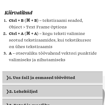
Kiirvalikud
Ctrl + B
(
⌘ + B
) – tekstiraami seaded,
Object > Text Frame Options
Ctrl + A
(
⌘ + A
) – kogu teksti valimine
seotud tekstiraamides, kui tekstikursor
on ühes tekstiraamis
A
– otsevaliku töövahend vektori punktide
valimiseks ja nihutamiseks
1. Uus fail ja esmased töövõtted
2. Leheküljed
3. Fotod ja graafika