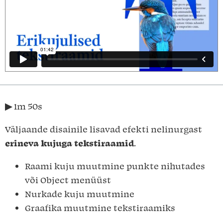
▶︎ 1m 50s
Väljaande disainile lisavad efekti nelinurgast
erineva kujuga tekstiraamid
.
Raami kuju muutmine punkte nihutades
või Object menüüst
Nurkade kuju muutmine
Graafika muutmine tekstiraamiks