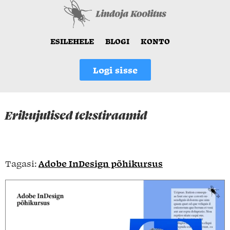
ESILEHELE
BLOGI
KONTO
Logi sisse
Erikujulised tekstiraamid
Tagasi:
Adobe InDesign põhikursus