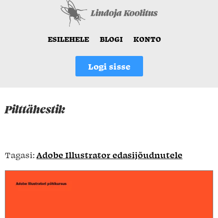
ESILEHELE
BLOGI
KONTO
Logi sisse
Pilttähestik
Tagasi:
Adobe Illustrator edasijõudnutele